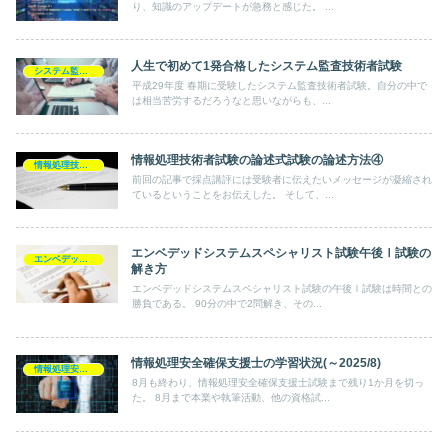
り、知識のアップデートが急務と感じた。 ...
人生で初めて1発合格したシステム監査技術者試験
システム監査技術者
平成29年度 春期に受験したシステム監査技術者試験。自分の中で
は相当苦労するだろうなと思いながらも、...
情報処理技術者試験の論述式試験の論述方法④
情報処理技術者試験
前回の記事で採点講評には受験者に伝えたいメッセージが凝縮され
ているということをお伝えした。 そして、...
エンベデッドシステムスペシャリスト試験午後Ⅰ試験の
エンベデッドシステムスペシャリスト
解き方
エンベデッドシステムスペシャリスト試験の午後Ⅰ試験は時間との
勝負である。 90分の中で2問解き、その...
情報処理安全確保支援士の学習状況(～2025/8)
情報処理安全確保支援士
8月も終わり、情報処理安全確保支援士試験まで残り1か月を切っ
た。 8月まで本業や執筆活動、他の資格試...