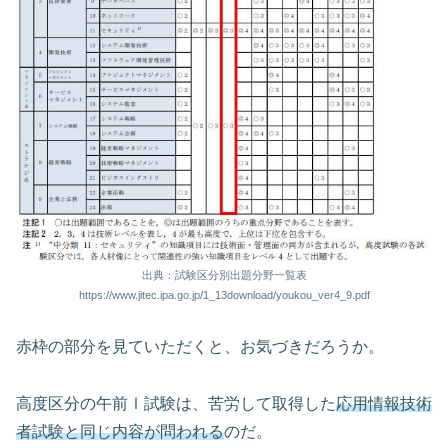
出典：試験区分別出題分野一覧表
https://www.jitec.ipa.go.jp/1_13download/youkou_ver4_9.pdf
赤枠の部分を見ていただくと、お気づきだろうか。
高度区分の午前Ⅰ試験は、苦労して取得した
応用情報技術
者試験と同じ内容が問われる
のだ。