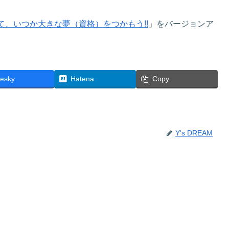
て、いつか大きな夢（資格）をつかもう!!
」をバージョンア
uesky
Hatena
Copy
Y's DREAM