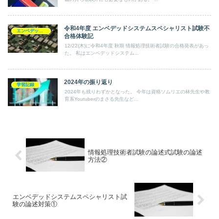
令和4年度 エンベデッドシステムスペシャリスト試験不
エンベデッドシステムスペシャリスト
合格体験記
12/22(木)に令和4年度 秋期 情報処理技術者試験の合格発表があっ
た。 私はエンベデッドシステム...
2024年の振り返り
学習記録
2024年も残りわずかとなった。 今年は資格ソムリエの林先生や教
育系Youtuberのまさる先生など...
情報処理技術者試験の論述式試験の論述
方法②
エンベデッドシステムスペシャリスト試
験の論述対策①