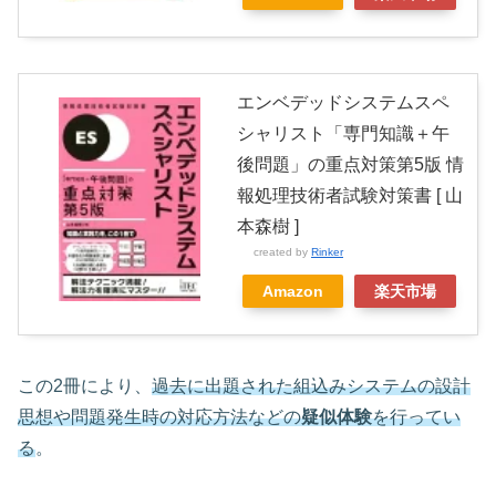
エンベデッドシステムスペ
シャリスト「専門知識＋午
後問題」の重点対策第5版 情
報処理技術者試験対策書 [ 山
本森樹 ]
created by
Rinker
Amazon
楽天市場
この2冊により、
過去に出題された組込みシステムの設計
思想や問題発生時の対応方法などの
疑似体験
を行ってい
る
。