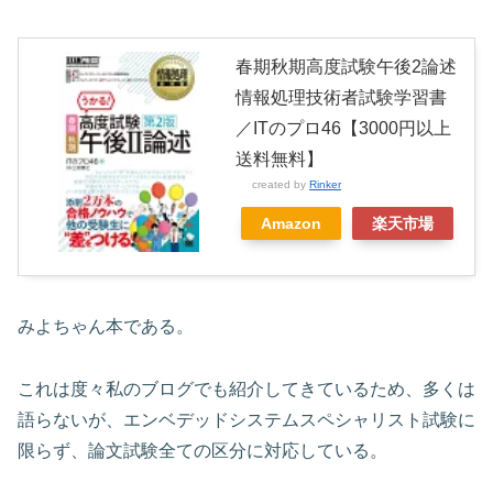
春期秋期高度試験午後2論述
情報処理技術者試験学習書
／ITのプロ46【3000円以上
送料無料】
created by
Rinker
Amazon
楽天市場
みよちゃん本である。
これは度々私のブログでも紹介してきているため、多くは
語らないが、エンベデッドシステムスペシャリスト試験に
限らず、論文試験全ての区分に対応している。