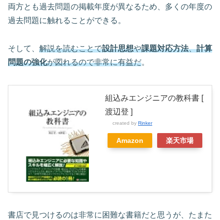
両方とも過去問題の掲載年度が異なるため、多くの年度の
過去問題に触れることができる。
そして、
解説を読むことで
設計思想
や
課題対応方法
、
計算
問題の強化
が図れるので非常に有益だ
。
組込みエンジニアの教科書 [
渡辺登 ]
created by
Rinker
Amazon
楽天市場
書店で見つけるのは非常に困難な書籍だと思うが、たまた