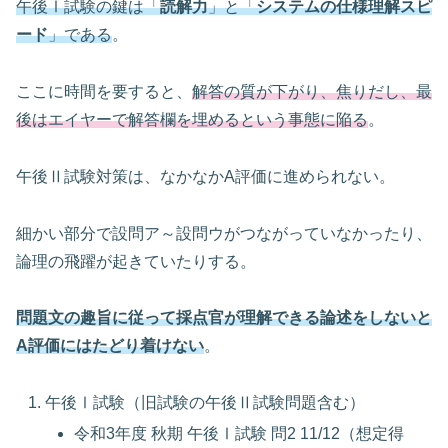
午後Ⅰ試験の鍵は「
読解力
」と「
システムの仕様理解スピ
ード
」である
。
ここに時間を要すると、
解答の質が下がり、焦りだし、最
後はエイヤーで解答欄を埋めるという事態に陥る
。
午後Ⅱ試験対策は、なかなかA評価に進められない。
細かい部分で設問ア～設問ウがつながっていなかったり、
論理の飛躍が起きていたりする。
問題文の趣旨に従って採点官が理解できる論述をしないと
A評価にはたどり着けない
。
午後Ⅰ試験（旧試験の午後Ⅱ試験問題含む）
令和3年度 秋期 午後Ⅰ試験 問2 11/12（想定得