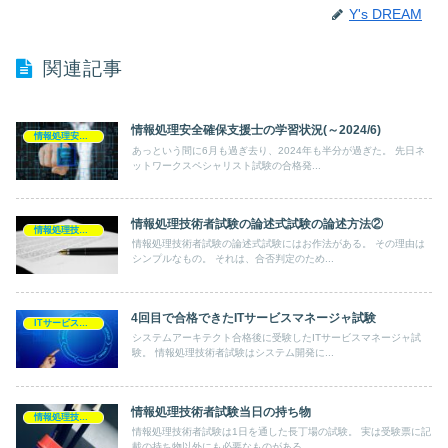
Y's DREAM
関連記事
情報処理安全確保支援士の学習状況(～2024/6)
情報処理安全確保支援士
あっという間に6月も過ぎ去り、2024年も半分が過ぎた。 先日ネ
ットワークスペシャリスト試験の合格発...
情報処理技術者試験の論述式試験の論述方法②
情報処理技術者試験
情報処理技術者試験の論述式試験にはお作法がある。 その理由は
シンプルなもの。 それは、合否判定のため...
4回目で合格できたITサービスマネージャ試験
ITサービスマネージャ
システムアーキテクト合格後に受験したITサービスマネージャ試
験。 情報処理技術者試験はシステム開発に...
情報処理技術者試験当日の持ち物
情報処理技術者試験
情報処理技術者試験は1日を通した長丁場の試験。 実は受験票に記
載の持ち物以外にも必要なものがある。 ...