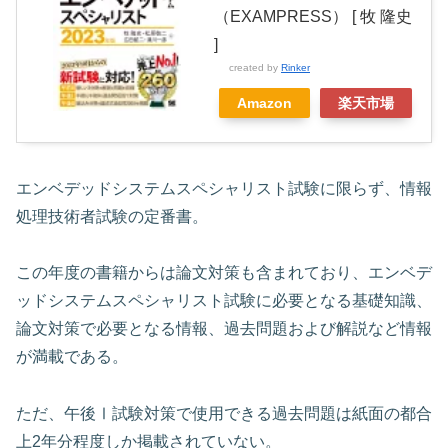
（EXAMPRESS） [ 牧 隆史
]
created by
Rinker
Amazon
楽天市場
エンベデッドシステムスペシャリスト試験に限らず、情報
処理技術者試験の定番書。
この年度の書籍からは論文対策も含まれており、エンベデ
ッドシステムスペシャリスト試験に必要となる基礎知識、
論文対策で必要となる情報、過去問題および解説など情報
が満載である。
ただ、午後Ⅰ試験対策で使用できる過去問題は紙面の都合
上2年分程度しか掲載されていない。