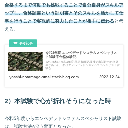
合格するまで何度でも挑戦することで自分自身がスキルア
ップし、合格証書という証明書とそのスキルを活かして仕
事を行うことで客観的に努力したことが相手に伝わる
と考
える。
令和4年度 エンベデッドシステムスペシャリス
ト試験不合格体験記
12/22(木)に令和4年度 秋期 情報処理技術者試験の合格発
表があった。私はエンベデッドシステムスペシャリスト試
験を...
yosshi-notamago-smallstack-blog.com
2022.12.24
2）本試験で心が折れそうになった時
令和5年度からエンベデッドシステムスペシャリスト試験
は、試験方法が2点変更となった。