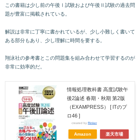
この書籍は少し前の午後Ⅰ試験および午後Ⅱ試験の過去問
題が豊富に掲載されている。
解説は非常に丁寧に書かれているが、少し小難しく書いて
ある部分もあり、少し理解に時間を要する。
翔泳社の参考書とこの問題集を組み合わせて学習するのが
非常に効率的だ。
情報処理教科書 高度試験午
後2論述 春期・秋期 第2版
（EXAMPRESS） [ ITのプ
ロ46 ]
created by
Rinker
Amazon
楽天市場