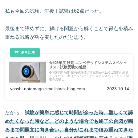
私も今回の試験、午後Ⅰ試験は62点だった。
最後まで諦めずに、解ける問題から解くことで得点を積み
重ねる戦略が功を奏したのだと思う。
令和5年度 秋期 エンベデッドシステムスペシャ
リスト試験受験の感想
令和5年度 秋期 情報処理技術者試験からはや1週間が経過
としている。私はエンベデッドシステムスペシャリスト試
験を受験し...
yosshi-notamago-smallstack-blog.com
2023.10.14
だから、
試験が簡単に感じて時間が余った時、難しくて諦
めたくなった時など、どのような場合でも終了の合図が鳴
るまで問題文に向き合い、自分がこれまで積み重ねてきた