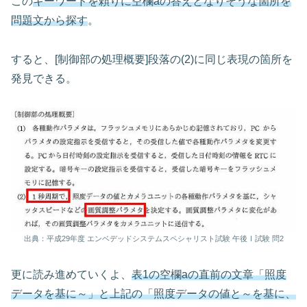
この
キーワードを頼りに空欄aの答えとなりそうな箇所を
問題文から探す
。
すると、[制御部の処理概要]段落の(2)に同じ表現の箇所を
発見できる。
出典：平成29年度 エンベデッドシステムスペシャリスト試験 午後Ⅰ試験 問2
更に読み進めていくよ、
表1の空欄aの直前の文章「照度
データを基に～」と上記の「照度データの値と～を基に、