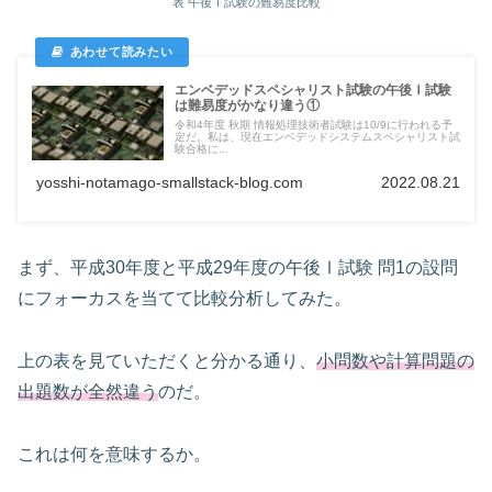
表 午後Ⅰ試験の難易度比較
エンベデッドスペシャリスト試験の午後Ⅰ試験
は難易度がかなり違う①
令和4年度 秋期 情報処理技術者試験は10/9に行われる予
定だ。私は、現在エンベデッドシステムスペシャリスト試
験合格に...
yosshi-notamago-smallstack-blog.com
2022.08.21
まず、平成30年度と平成29年度の午後Ⅰ試験 問1の設問
にフォーカスを当てて比較分析してみた。
上の表を見ていただくと分かる通り、
小問数や計算問題の
出題数が全然違う
のだ。
これは何を意味するか。