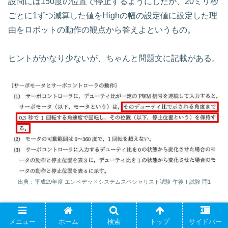
設問には150度の位置で停止するようにしたが、20ミリ秒
ごとに1ずつ減算した値をHighの幅の設定値に設定した理
由をロボットの動作の観点から答えよというもの。
ヒントがかなり少ないが、ちゃんと問題文に記載がある。
出典：平成29年度 エンベデッドシステムスペシャリスト試験 午後Ⅰ試験 問1
なにも制御しないと1回転(360度)するのに0.3秒で完了し
メニュー
ホーム
検索
トップ
サイドバー
てしまうということだ。