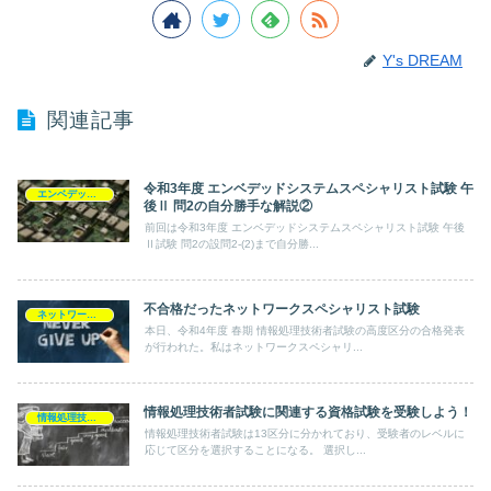
Y's DREAM
関連記事
令和3年度 エンベデッドシステムスペシャリスト試験 午
エンベデッドシステムスペシャリスト
後Ⅱ 問2の自分勝手な解説②
前回は令和3年度 エンベデッドシステムスペシャリスト試験 午後
Ⅱ試験 問2の設問2-(2)まで自分勝...
不合格だったネットワークスペシャリスト試験
ネットワークスペシャリスト
本日、令和4年度 春期 情報処理技術者試験の高度区分の合格発表
が行われた。私はネットワークスペシャリ...
情報処理技術者試験に関連する資格試験を受験しよう！
情報処理技術者試験
情報処理技術者試験は13区分に分かれており、受験者のレベルに
応じて区分を選択することになる。 選択し...