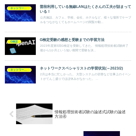
普段利用している無線LANはたくさんの工夫が詰まって
ネットワークスペシャリスト
いる！
公共施設、カフェ、学校、会社、ホテルなど、様々な場所でケーブ
ルをつながなくてもホームページの閲覧や動...
G検定受験の感想と受験までの学習方法
G検定
2023年度第5回G検定を受験してきた。 情報処理技術者試験終了
後から1か月という短い期間で受験を決...
ネットワークスペシャリストの学習状況(～2023/2)
ネットワークスペシャリスト
2月は本当に忙しかった。 大型システムの切替など仕事上のイベン
トがてんこ盛りでほぼ休みがなかった。 ...
情報処理技術者試験の論述式試験の論述
方法④