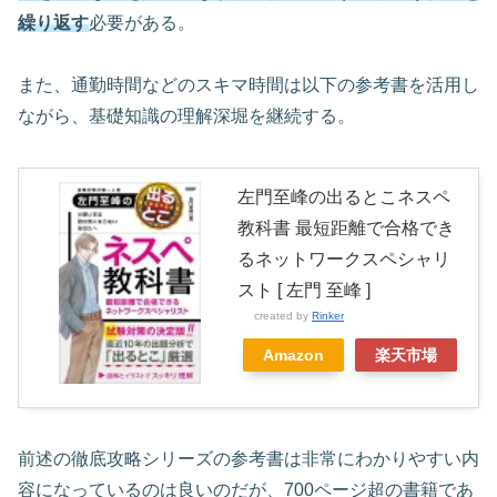
繰り返す
必要がある。
また、通勤時間などのスキマ時間は以下の参考書を活用し
ながら、基礎知識の理解深堀を継続する。
左門至峰の出るとこネスペ
教科書 最短距離で合格でき
るネットワークスペシャリ
スト [ 左門 至峰 ]
created by
Rinker
Amazon
楽天市場
前述の徹底攻略シリーズの参考書は非常にわかりやすい内
容になっているのは良いのだが、700ページ超の書籍であ