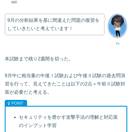
師匠
9月の分析結果を基に間違えた問題の復習を
していきたいと考えています！
Ys
本試験まで残り2週間を切った。
9月中に相当量の午後Ⅰ試験および午後Ⅱ試験の過去問演
習を行って、見えてきたことは以下の2点＋午前Ⅱ試験対
策が必要だと考える。
セキュリティを脅かす攻撃手法の理解と対応策
のインプット学習