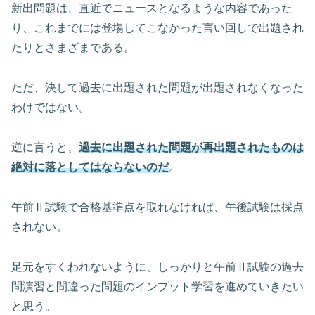
新出問題は、直近でニュースとなるような内容であった
り、これまでには登場してこなかった言い回しで出題され
たりとさまざまである。
ただ、決して過去に出題された問題が出題されなくなった
わけではない。
逆に言うと、
過去に出題された問題が再出題されたものは
絶対に落としてはならないのだ
。
午前Ⅱ試験で合格基準点を取れなければ、午後試験は採点
されない。
足元をすくわれないように、しっかりと午前Ⅱ試験の過去
問演習と間違った問題のインプット学習を進めていきたい
と思う。