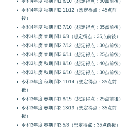
令和4年度 秋期 問1 6/10（想定得点：30点前後）
令和4年度 秋期 問2 11/12（想定得点：45点前
後）
令和4年度 秋期 問3 7/10（想定得点：35点前後）
令和4年度 春期 問1 6/8（想定得点：35点前後）
令和4年度 春期 問2 7/12（想定得点：30点前後）
令和4年度 春期 問3 6/11（想定得点：25点前後）
令和3年度 秋期 問1 8/10（想定得点：40点前後）
令和3年度 秋期 問2 6/10（想定得点：30点前後）
令和3年度 秋期 問3 11/14（想定得点：35点前
後）
令和3年度 春期 問1 8/15（想定得点：25点前後）
令和3年度 春期 問2 13/19（想定得点：35点前
後）
令和3年度 春期 問3 5/8（想定得点：35点前後）