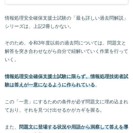
情報処理安全確保支援士試験の「最も詳しい過去問解説」
シリーズは、上記2冊しかない。
そのため、令和3年度以前の過去問については、問題文と
解答を突き合わせながら自分で紐解いていく作業を行って
いく。
情報処理安全確保支援士試験に限らず、情報処理技術者試
験は答えが一意になるように作られている
。
この「一意」にするための条件が必ず問題文に埋め込まれ
ており、それを見つけ出せるかがカギを握る。
また、
問題文に登場する状況や用語から洞察して答えを導