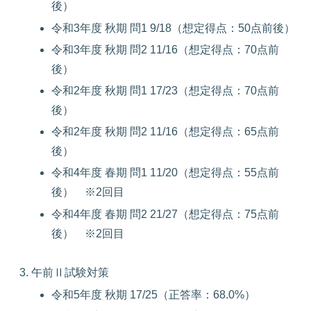
後）
令和3年度 秋期 問1 9/18（想定得点：50点前後）
令和3年度 秋期 問2 11/16（想定得点：70点前
後）
令和2年度 秋期 問1 17/23（想定得点：70点前
後）
令和2年度 秋期 問2 11/16（想定得点：65点前
後）
令和4年度 春期 問1 11/20（想定得点：55点前
後） ※2回目
令和4年度 春期 問2 21/27（想定得点：75点前
後） ※2回目
午前Ⅱ試験対策
令和5年度 秋期 17/25（正答率：68.0%）