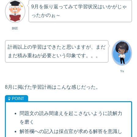
9月を振り返ってみて学習状況はいかがじゃ
ったかのぉ～
師匠
計画以上の学習はできたと思いますが、まだ
まだ積み重ねが必要という印象です。。。
Ys
8月に掲げた学習計画はこんな感じだった。
問題文の読み間違えを起こさないように読解力
を磨く
解答欄への記入は採点官が求める解答を意識し