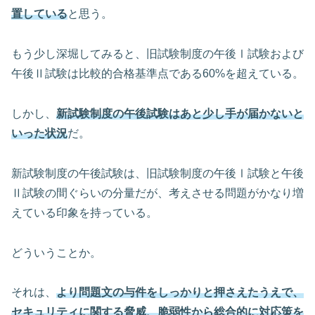
置している
と思う。
もう少し深堀してみると、旧試験制度の午後Ⅰ試験および
午後Ⅱ試験は比較的合格基準点である60%を超えている。
しかし、
新試験制度の午後試験はあと少し手が届かないと
いった状況
だ。
新試験制度の午後試験は、旧試験制度の午後Ⅰ試験と午後
Ⅱ試験の間ぐらいの分量だが、考えさせる問題がかなり増
えている印象を持っている。
どういうことか。
それは、
より問題文の与件をしっかりと押さえたうえで、
セキュリティに関する脅威、脆弱性から総合的に対応策を