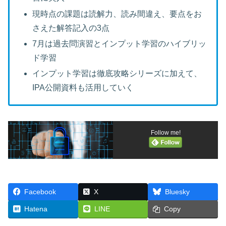
現時点の課題は読解力、読み間違え、要点をお
さえた解答記入の3点
7月は過去問演習とインプット学習のハイブリッ
ド学習
インプット学習は徹底攻略シリーズに加えて、
IPA公開資料も活用していく
Follow me!
Facebook
X
Bluesky
Hatena
LINE
Copy