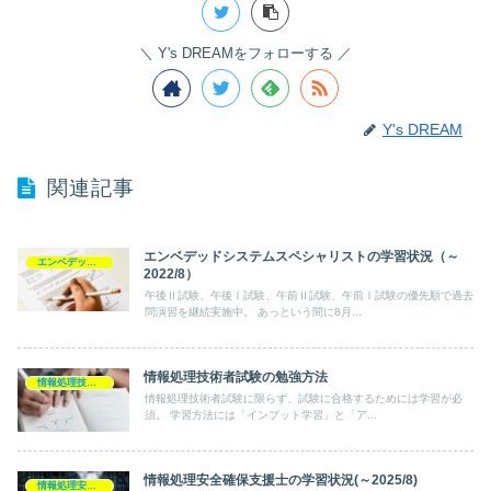
Y's DREAMをフォローする
Y's DREAM
関連記事
エンベデッドシステムスペシャリストの学習状況（～
エンベデッドシステムスペシャリスト
2022/8）
午後Ⅱ試験、午後Ⅰ試験、午前Ⅱ試験、午前Ⅰ試験の優先順で過去
問演習を継続実施中。 あっという間に8月...
情報処理技術者試験の勉強方法
情報処理技術者試験
情報処理技術者試験に限らず、試験に合格するためには学習が必
須。 学習方法には「インプット学習」と「ア...
情報処理安全確保支援士の学習状況(～2025/8)
情報処理安全確保支援士