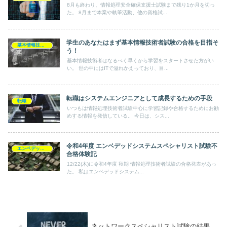
8月も終わり、情報処理安全確保支援士試験まで残り1か月を切っ
た。 8月まで本業や執筆活動、他の資格試...
学生のあなたはまず基本情報技術者試験の合格を目指そ
基本情報技術者
う！
基本情報技術者はなるべく早くから学習をスタートさせた方がい
い。 世の中にはITで溢れかえっており、目...
転職はシステムエンジニアとして成長するための手段
転職
いつもは情報処理技術者試験中心に学習記録や合格するためにお勧
めする情報を発信している。 今日は、シス...
令和4年度 エンベデッドシステムスペシャリスト試験不
エンベデッドシステムスペシャリスト
合格体験記
12/22(木)に令和4年度 秋期 情報処理技術者試験の合格発表があっ
た。 私はエンベデッドシステム...
ネットワークスペシャリスト試験の結果