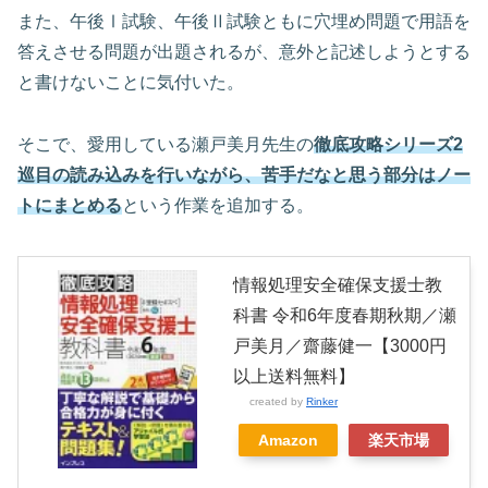
また、午後Ⅰ試験、午後Ⅱ試験ともに穴埋め問題で用語を
答えさせる問題が出題されるが、意外と記述しようとする
と書けないことに気付いた。
そこで、愛用している瀬戸美月先生の
徹底攻略シリーズ2
巡目の読み込みを行いながら、苦手だなと思う部分はノー
トにまとめる
という作業を追加する。
情報処理安全確保支援士教
科書 令和6年度春期秋期／瀬
戸美月／齋藤健一【3000円
以上送料無料】
created by
Rinker
Amazon
楽天市場