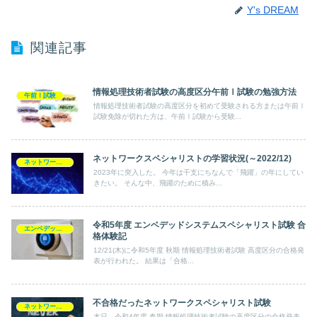
Y's DREAM
関連記事
情報処理技術者試験の高度区分午前Ⅰ試験の勉強方法
午前Ⅰ試験
情報処理技術者試験の高度区分を初めて受験される方または午前Ⅰ
試験免除が切れた方は、午前Ⅰ試験から受験...
ネットワークスペシャリストの学習状況(～2022/12)
ネットワークスペシャリスト
2023年に突入した。 今年は干支にちなんで「飛躍」の年にしてい
きたい。 そんな中、飛躍のために積み...
令和5年度 エンベデッドシステムスペシャリスト試験 合
エンベデッドシステムスペシャリスト
格体験記
12/21(木)に令和5年度 秋期 情報処理技術者試験 高度区分の合格発
表が行われた。 結果は「合格...
不合格だったネットワークスペシャリスト試験
ネットワークスペシャリスト
本日、令和4年度 春期 情報処理技術者試験の高度区分の合格発表