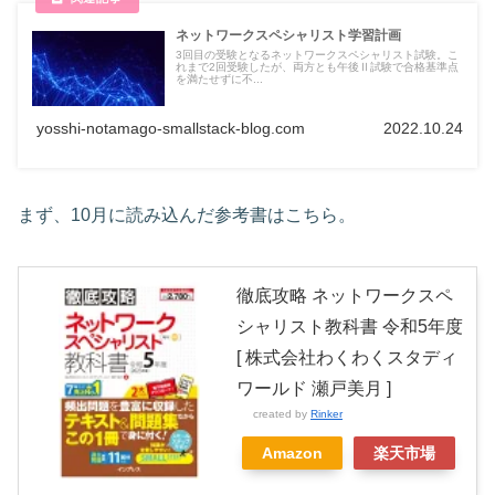
ネットワークスペシャリスト学習計画
3回目の受験となるネットワークスペシャリスト試験。こ
れまで2回受験したが、両方とも午後Ⅱ試験で合格基準点
を満たせずに不...
yosshi-notamago-smallstack-blog.com
2022.10.24
まず、10月に読み込んだ参考書はこちら。
徹底攻略 ネットワークスペ
シャリスト教科書 令和5年度
[ 株式会社わくわくスタディ
ワールド 瀬戸美月 ]
created by
Rinker
Amazon
楽天市場